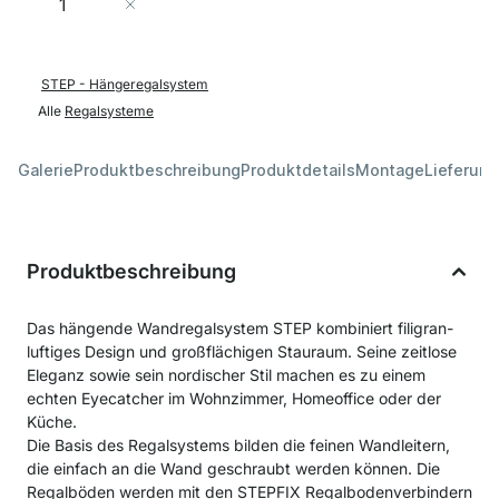
In den Warenkorb
STEP - Hängeregalsystem
Alle
Regalsysteme
Galerie
Produktbeschreibung
Produktdetails
Montage
Lieferung
Produktbeschreibung
Das hängende Wandregalsystem STEP kombiniert filigran-
luftiges Design und großflächigen Stauraum. Seine zeitlose
Eleganz sowie sein nordischer Stil machen es zu einem
echten Eyecatcher im Wohnzimmer, Homeoffice oder der
Küche.
Die Basis des Regalsystems bilden die feinen Wandleitern,
die einfach an die Wand geschraubt werden können. Die
Regalböden werden mit den STEPFIX Regalbodenverbindern