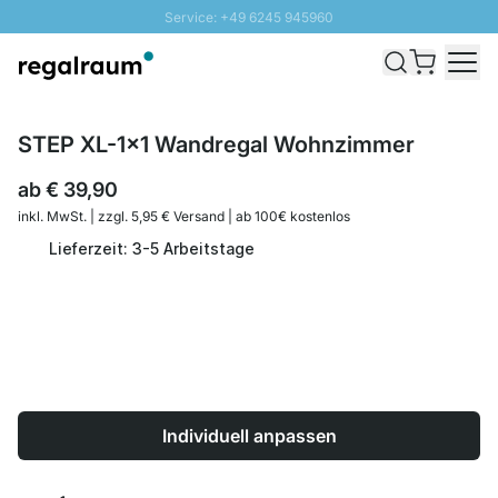
Service: +49 6245 945960
Direkt zum Inhalt
Schnelle Lieferung - Gratis Versand ab 100€
100 Tage Rückgabe
SUNNY SALE: Bis zu 20% Rabatt
STEP XL-1x1 Wandregal Wohnzimmer
ab
€ 39,90
inkl. MwSt. | zzgl. 5,95 € Versand | ab 100€ kostenlos
Lieferzeit: 3-5 Arbeitstage
Individuell anpassen
Menge