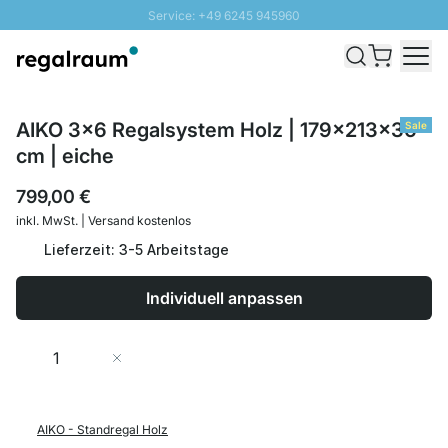
Service: +49 6245 945960
Direkt zum Inhalt
Schnelle Lieferung - Gratis Versand ab 100€
100 Tage Rückgabe
SUNNY SALE: Bis zu 20% Rabatt
AIKO 3x6 Regalsystem Holz | 179x213x36
Sale
cm | eiche
799,00 €
inkl. MwSt. | Versand kostenlos
Lieferzeit: 3-5 Arbeitstage
Individuell anpassen
Menge
In den Warenkorb
AIKO - Standregal Holz