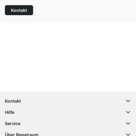
Kontakt
Top Kundenservice
Kostenloser Versand
100 Tage Rückgaberecht
Kontakt
contact@regalraum.com
Hilfe
+49 6245 945960
(Mo.‑Fr. 8 ‑ 17 Uhr)
Häufige Fragen
Service
Kontaktformular
Montageanleitungen
Regalplaner
Über Regalraum