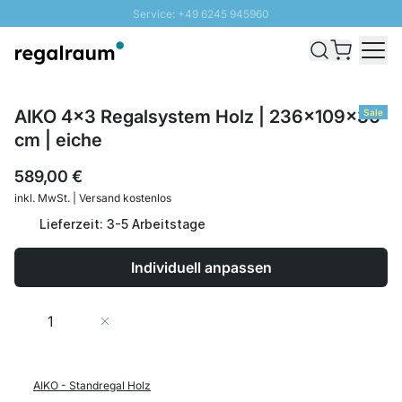
Service: +49 6245 945960
Direkt zum Inhalt
Schnelle Lieferung - Gratis Versand ab 100€
100 Tage Rückgabe
SUNNY SALE: Bis zu 20% Rabatt
AIKO 4x3 Regalsystem Holz | 236x109x36
Sale
cm | eiche
589,00 €
inkl. MwSt. | Versand kostenlos
Lieferzeit: 3-5 Arbeitstage
Individuell anpassen
Menge
In den Warenkorb
AIKO - Standregal Holz