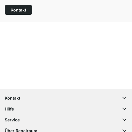
Kontakt
Top Kundenservice
Kostenloser Versand
100 Tage Rückgaberecht
Kontakt
contact@regalraum.com
Hilfe
+49 6245 945960
(Mo.‑Fr. 8 ‑ 17 Uhr)
Häufige Fragen
Service
Kontaktformular
Montageanleitungen
Regalplaner
Über Regalraum