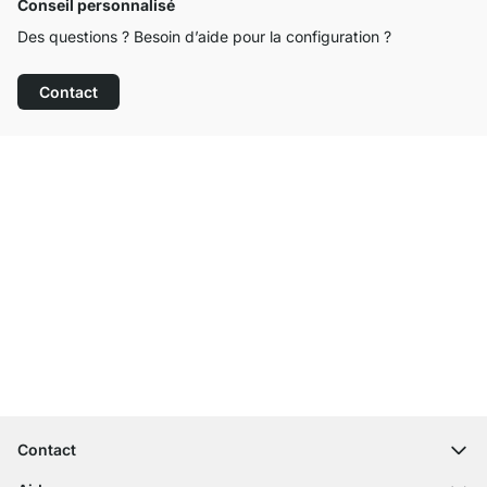
Conseil personnalisé
Des questions ? Besoin d’aide pour la configuration ?
Contact
Service clientèle compétent
Livraison gratuite
Droit de retour de 100 jours
Contact
contact@regalraum.com