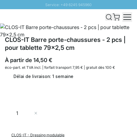
Service: +49 6245 945960
Aller au contenu
Livraison rapide - Livraison gratuite dès 100€
Retour 100 jours
PROMO SOLEIL: Jusqu'à 20% de remise
CLOS-IT Barre porte-chaussures - 2 pcs |
pour tablette 79x2,5 cm
À partir de
14,50 €
éco-part. et
TVA incl. | forfait transport 7,95 € | gratuit dès 100 €
Délai de livraison: 1 semaine
Quantité
Ajouter au panier
CLOS-IT - Dressing modulable