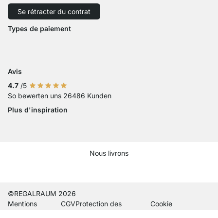
Expédition avec GLS
Expédition avec Schenker
Se rétracter du contrat
Droit de rétractation
Accessibilité
Types de paiement
Zahlung mit Visa
Paiement avec Mastercard
Paiement par carte bancaire
Paiement avec Paypal
Paiement avec Klarna Sofort
Paiement par virement ba
Avis
4.7
/5
So bewerten uns 26486 Kunden
Plus d'inspiration
Nous livrons
Current country
Changer de pays de livraison
Changer de pays de livraison
Changer de pays de livraison
Changer de pays de livraison
Changer de pays de livraison
Changer de pays de livraiso
Changer de pays de liv
Changer de pays de 
Changer de pays
©REGALRAUM 2026
Mentions
CGV
Protection des
Cookie
légales
données
paramètres