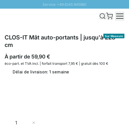
Service: +49 6245 945960
Aller au contenu
Livraison rapide - Livraison gratuite dès 100€
Retour 100 jours
PROMO SOLEIL: Jusqu'à 20% de remise
CLOS-IT Mât auto-portants | jusqu'à 228
Sur Measure
cm
À partir de
59,90 €
éco-part. et
TVA incl. | forfait transport 7,95 € | gratuit dès 100 €
Délai de livraison: 1 semaine
Quantité
Ajouter au panier