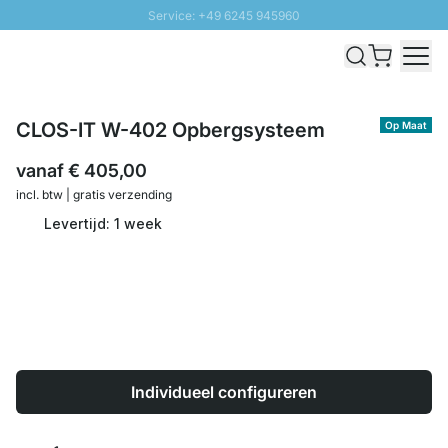
Service: +49 6245 945960
Naar inhoud overslaan
Snelle levering - Gratis verzending vanaf €100
100 daten retourrecht
SUNNY SALE: Tot 20% korting
CLOS-IT W-402 Opbergsysteem
Op Maat
vanaf
€ 405,00
incl. btw | gratis verzending
Levertijd: 1 week
Individueel configureren
Aantal