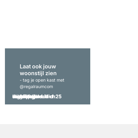
CLOS-IT 408 Hoekkas
vanaf
€ 1.119,00
Laat ook jouw
woonstijl zien
- tag je open kast met
@regalraumcom