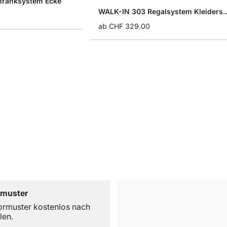
hranksystem Ecke
WALK-IN 303 Regalsyste
ab
CHF 329.00
rmuster
ormuster kostenlos nach
len.