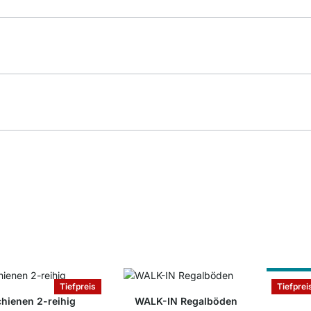
Nach Ma
Tiefpreis
Tiefprei
ienen 2-reihig
WALK-IN Regalböden