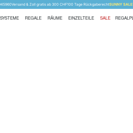
 945960
Versand & Zoll gratis ab 300 CHF
100 Tage Rückgaberecht
SUNNY SALE: 
SYSTEME
REGALE
RÄUME
EINZELTEILE
SALE
REGALP
Regalsysteme
Regale
Räume
Einzelteile