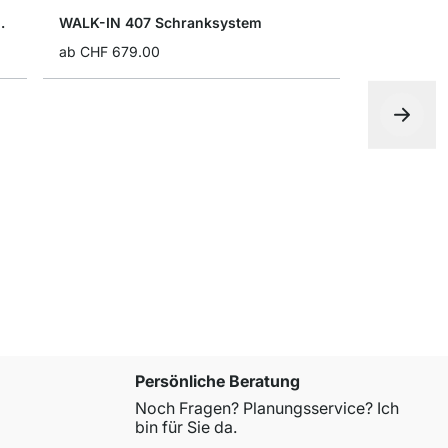
m Kleiderschrank
WALK-IN 407 Schranksystem
ab
CHF 679.00
WALK-IN 3
ab
CHF 72
Persönliche Beratung
Noch Fragen? Planungsservice? Ich
bin für Sie da.