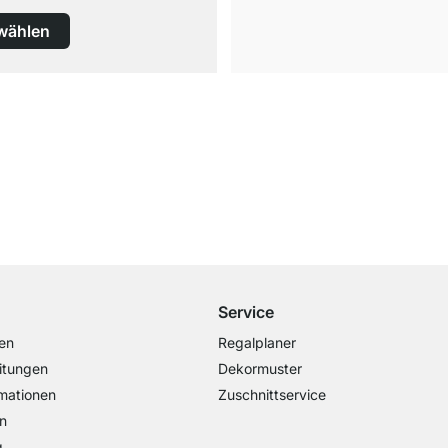
wählen
Versand & Zoll gratis ab 300 CHF
Darunter nur 25 CHF Versand- & Zollpauschale
Service
en
Regalplaner
itungen
Dekormuster
mationen
Zuschnittservice
n
g