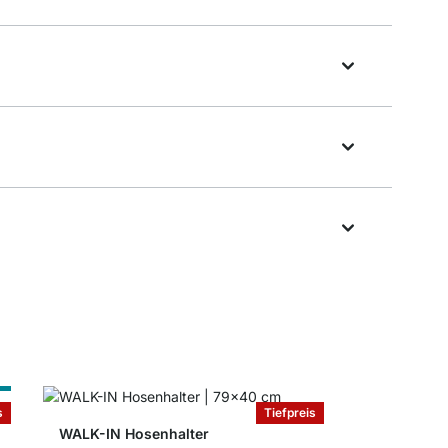
ß
s
Tiefpreis
WALK-IN Hosenhalter