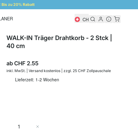
Bis zu 20% Rabatt
LANER
CH
Regalplaner
WALK-IN Träger Drahtkorb - 2 Stck |
40 cm
ab
CHF 2.55
inkl. MwSt. | Versand kostenlos | zzgl. 25 CHF Zollpauschale
Lieferzeit: 1-2 Wochen
Menge
In den Warenkorb