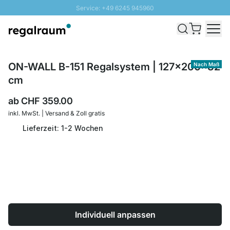
Service: +49 6245 945960
Direkt zum Inhalt
Versand & Zoll gratis ab 300 CHF
100 Tage Rückgaberecht
SUNNY SALE: Bis zu 20% Rabatt
ON-WALL B-151 Regalsystem | 127x200x32
Nach Maß
cm
ab
CHF 359.00
inkl. MwSt. | Versand & Zoll gratis
Lieferzeit: 1-2 Wochen
Individuell anpassen