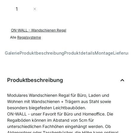
Menge
In den Warenkorb
ON-WALL - Wandschienen Regal
Alle
Regalsysteme
Galerie
Produktbeschreibung
Produktdetails
Montage
Lieferung
Produktbeschreibung
Modulares Wandschienen Regal für Büro, Laden und
Wohnen mit Wandschienen + Trägern aus Stahl sowie
besonders biegefesten Leichtbauböden.
ON-WALL - unser Favorit für Büro und Homeoffice. Die
Regalböden können im Abstand von 5cm für
unterschiedlichen Fachhöhen eingehängt werden. Ob
Aktenordner oder Taschenbücher, die Höhe kann optimal