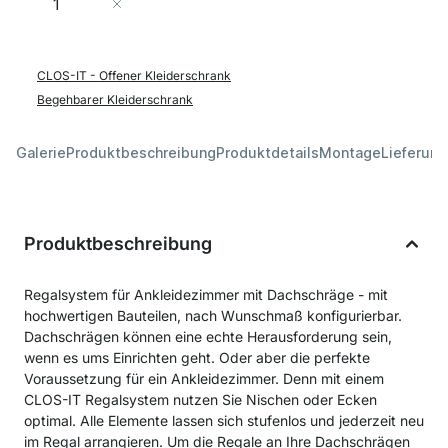
In den Warenkorb
CLOS-IT - Offener Kleiderschrank
Begehbarer Kleiderschrank
Galerie
Produktbeschreibung
Produktdetails
Montage
Lieferung
Produktbeschreibung
Regalsystem für Ankleidezimmer mit Dachschräge - mit
hochwertigen Bauteilen, nach Wunschmaß konfigurierbar.
Dachschrägen können eine echte Herausforderung sein,
wenn es ums Einrichten geht. Oder aber die perfekte
Voraussetzung für ein Ankleidezimmer. Denn mit einem
CLOS-IT Regalsystem nutzen Sie Nischen oder Ecken
optimal. Alle Elemente lassen sich stufenlos und jederzeit neu
im Regal arrangieren. Um die Regale an Ihre Dachschrägen