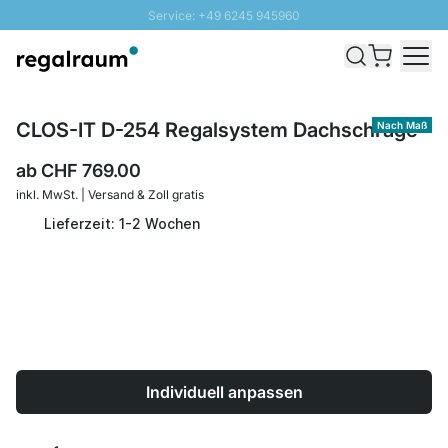
Service: +49 6245 945960
Direkt zum Inhalt
Versand & Zoll gratis ab 300 CHF
100 Tage Rückgaberecht
SUNNY SALE: Bis zu 20% Rabatt
CLOS-IT D-254 Regalsystem Dachschräge
Nach Maß
ab
CHF 769.00
inkl. MwSt. | Versand & Zoll gratis
Lieferzeit: 1-2 Wochen
Individuell anpassen
Menge