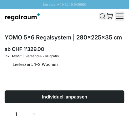
Service: +49 6245 945960
Direkt zum Inhalt
Versand & Zoll gratis ab 300 CHF
100 Tage Rückgaberecht
SUNNY SALE: Bis zu 20% Rabatt
YOMO 5x6 Regalsystem | 280x225x35 cm
ab
CHF 1’329.00
inkl. MwSt. | Versand & Zoll gratis
Lieferzeit: 1-2 Wochen
Individuell anpassen
Menge
In den Warenkorb