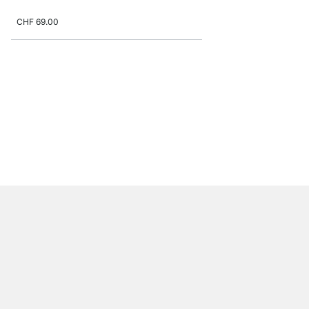
CHF 69.00
ROUND+FLAC Glasreg
ab
CHF 20.50