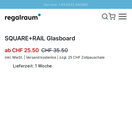
Service: +49 6245 945960
Direkt zum Inhalt
Versand & Zoll gratis ab 300 CHF
100 Tage Rückgaberecht
SUNNY SALE: Bis zu 20% Rabatt
SQUARE+RAIL Glasboard
ab
CHF 25.50
CHF 35.50
inkl. MwSt. | Versand kostenlos | zzgl. 25 CHF Zollpauschale
Lieferzeit: 1 Woche
Menge