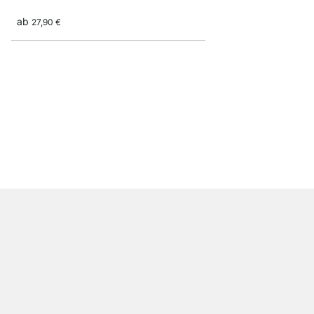
ab
27,90 €
ROUND+FLAC Glasreg
ab
18,50 €