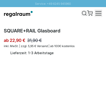
Service: +49 6245 945960
Direkt zum Inhalt
Schnelle Lieferung - Gratis Versand ab 100€
100 Tage Rückgabe
SUNNY SALE: Bis zu 20% Rabatt
SQUARE+RAIL Glasboard
ab
22,90 €
31,90 €
inkl. MwSt. | zzgl. 5,95 € Versand | ab 100€ kostenlos
Lieferzeit: 1-3 Arbeitstage
Menge