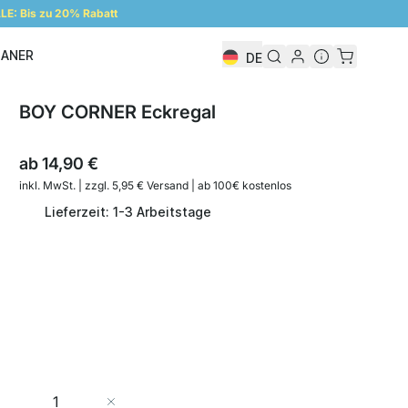
E: Bis zu 20% Rabatt
LANER
DE
Regalplaner
BOY CORNER Eckregal
ab
14,90 €
inkl. MwSt. | zzgl. 5,95 € Versand | ab 100€ kostenlos
Lieferzeit: 1-3 Arbeitstage
Menge
In den Warenkorb