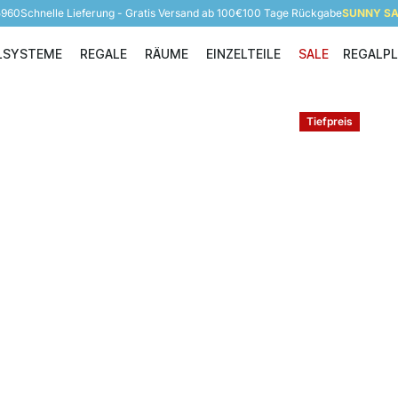
5960
Schnelle Lieferung - Gratis Versand ab 100€
100 Tage Rückgabe
SUNNY SAL
LSYSTEME
REGALE
RÄUME
EINZELTEILE
SALE
REGALP
Regalsysteme
Regale
Räume
Einzelteile
Tiefpreis