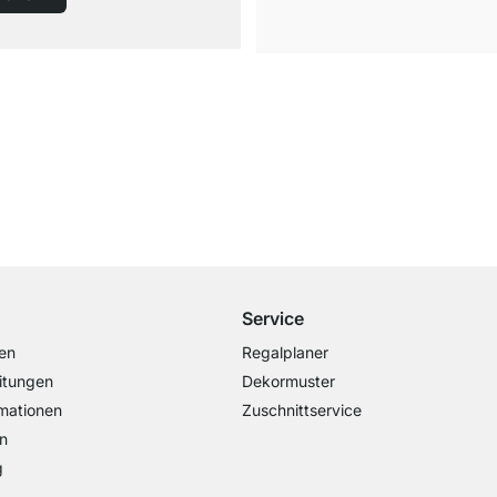
Kostenloser Versand
ab 100€ Bestellwert
Service
en
Regalplaner
itungen
Dekormuster
mationen
Zuschnittservice
n
g