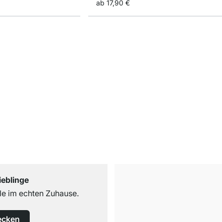
ab
17,90 €
ieblinge
e im echten Zuhause.
ecken