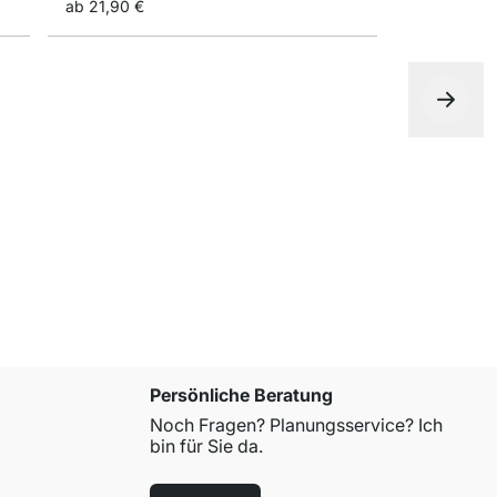
ab
21,90 €
BOARD+RAI
ab
31,50 €
Persönliche Beratung
Noch Fragen? Planungsservice? Ich
bin für Sie da.