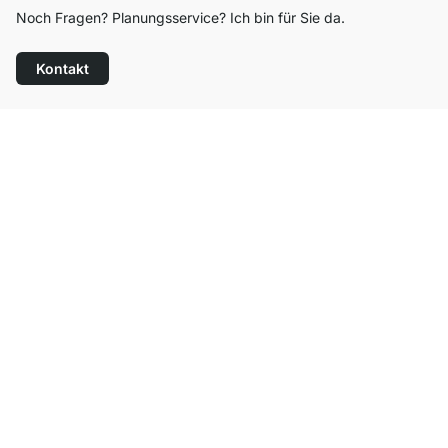
Noch Fragen? Planungsservice? Ich bin für Sie da.
Kontakt
Top Kundenservice
Kostenloser Versand
100 Tage Rückgaberecht
Kontakt
contact@regalraum.com
Hilfe
+49 6245 945960
(Mo.‑Fr. 8 ‑ 17 Uhr)
Häufige Fragen
Service