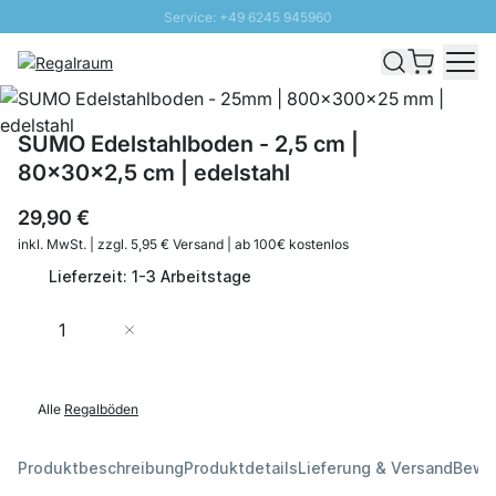
Service: +49 6245 945960
Direkt zum Inhalt
Schnelle Lieferung - Gratis Versand ab 100€
100 Tage Rückgabe
SUNNY SALE: Bis zu 20% Rabatt
SUMO Edelstahlboden - 2,5 cm |
80x30x2,5 cm | edelstahl
29,90 €
inkl. MwSt. | zzgl. 5,95 € Versand | ab 100€ kostenlos
Lieferzeit: 1-3 Arbeitstage
Menge
In den Warenkorb
Alle
Regalböden
Produktbeschreibung
Produktdetails
Lieferung & Versand
Bewe