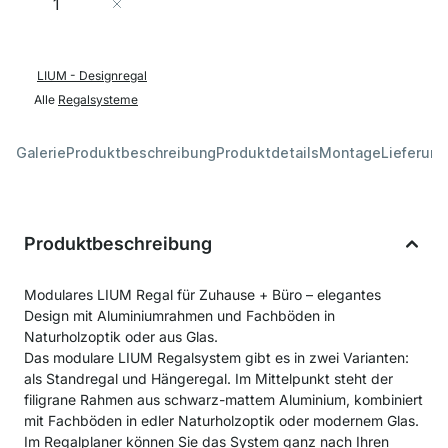
In den Warenkorb
LIUM - Designregal
Alle
Regalsysteme
Galerie
Produktbeschreibung
Produktdetails
Montage
Lieferung
Produktbeschreibung
Modulares LIUM Regal für Zuhause + Büro – elegantes
Design mit Aluminiumrahmen und Fachböden in
Naturholzoptik oder aus Glas.
Das modulare LIUM Regalsystem gibt es in zwei Varianten:
als Standregal und Hängeregal. Im Mittelpunkt steht der
filigrane Rahmen aus schwarz-mattem Aluminium, kombiniert
mit Fachböden in edler Naturholzoptik oder modernem Glas.
Im Regalplaner können Sie das System ganz nach Ihren