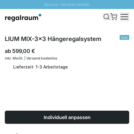
Service: +49 6245 945960
Direkt zum Inhalt
Schnelle Lieferung - Gratis Versand ab 100€
100 Tage Rückgabe
SUNNY SALE: Bis zu 20% Rabatt
LIUM MIX-3x3 Hängeregalsystem
Sale
ab
599,00 €
inkl. MwSt. | Versand kostenlos
Lieferzeit: 1-3 Arbeitstage
Individuell anpassen
Menge