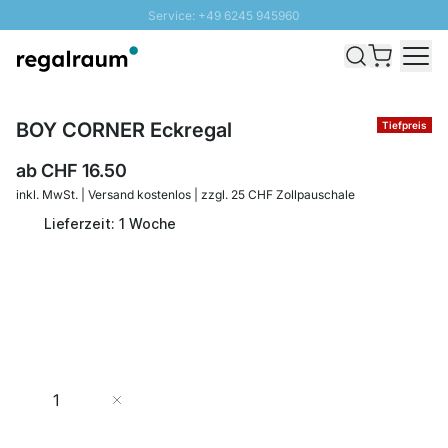
Service: +49 6245 945960
Direkt zum Inhalt
Versand & Zoll gratis ab 300 CHF
100 Tage Rückgaberecht
SUNNY SALE: Bis zu 20% Rabatt
BOY CORNER Eckregal
Tiefpreis
ab
CHF 16.50
inkl. MwSt. | Versand kostenlos | zzgl. 25 CHF Zollpauschale
Lieferzeit: 1 Woche
Menge
In den Warenkorb