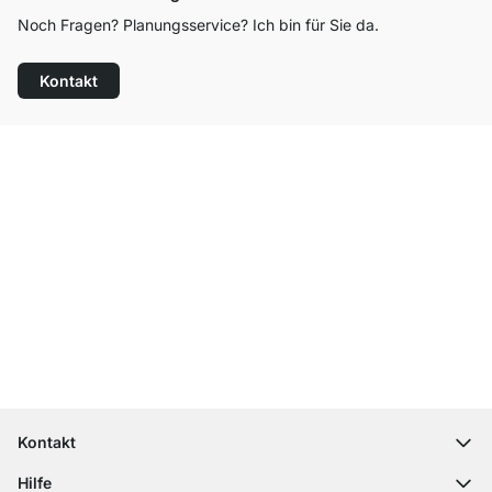
Noch Fragen? Planungsservice? Ich bin für Sie da.
Kontakt
Top Kundenservice
Versand & Zoll gratis ab 300 CHF
100 Tage Rückgaberecht
Kontakt
contact@regalraum.com
Hilfe