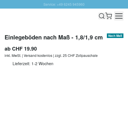
Service: +49 6245 945960
Direkt zum Inhalt
Versand & Zoll gratis ab 300 CHF
100 Tage Rückgaberecht
SUNNY SALE: Bis zu 20% Rabatt
Einlegeböden nach Maß - 1,8/1,9 cm
Nach Maß
ab
CHF 19.90
inkl. MwSt. | Versand kostenlos | zzgl. 25 CHF Zollpauschale
Lieferzeit: 1-2 Wochen
Menge
In den Warenkorb