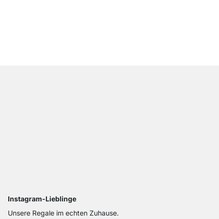
LINE Bilderleiste Metal
ab
CHF 10.90
Instagram-Lieblinge
Unsere Regale im echten Zuhause.