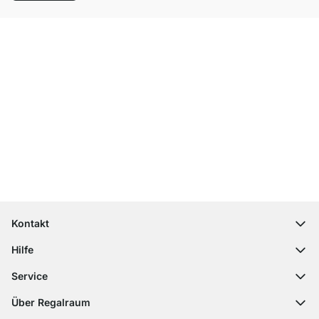
Top Kundenservice
Versand & Zoll gratis ab 300 CHF
100 Tage Rückgaberecht
Kontakt
contact@regalraum.com
Hilfe
+49 6245 945960
(Mo.‑Fr. 8 ‑ 17 Uhr)
Häufige Fragen
Service
Kontaktformular
Montageanleitungen
Regalplaner
Über Regalraum
Versandinformationen
Dekormuster