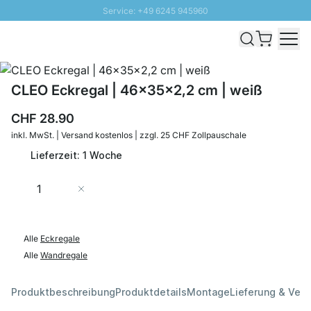
Service: +49 6245 945960
Direkt zum Inhalt
Versand & Zoll gratis ab 300 CHF
100 Tage Rückgaberecht
SUNNY SALE: Bis zu 20% Rabatt
CLEO Eckregal | 46x35x2,2 cm | weiß
CHF 28.90
inkl. MwSt. | Versand kostenlos | zzgl. 25 CHF Zollpauschale
Lieferzeit: 1 Woche
Menge
In den Warenkorb
Alle
Eckregale
Alle
Wandregale
Produktbeschreibung
Produktdetails
Montage
Lieferung & Ver