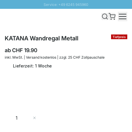
Service: +49 6245 945960
Direkt zum Inhalt
Versand & Zoll gratis ab 300 CHF
100 Tage Rückgaberecht
SUNNY SALE: Bis zu 20% Rabatt
KATANA Wandregal Metall
Tiefpreis
ab
CHF 19.90
inkl. MwSt. | Versand kostenlos | zzgl. 25 CHF Zollpauschale
Lieferzeit: 1 Woche
Menge
In den Warenkorb