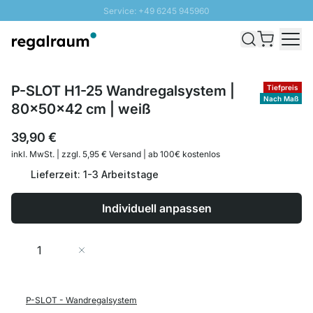
Service: +49 6245 945960
Direkt zum Inhalt
Schnelle Lieferung - Gratis Versand ab 100€
100 Tage Rückgabe
SUNNY SALE: Bis zu 20% Rabatt
P-SLOT H1-25 Wandregalsystem |
Tiefpreis
Nach Maß
80x50x42 cm | weiß
39,90 €
inkl. MwSt. | zzgl. 5,95 € Versand | ab 100€ kostenlos
Lieferzeit: 1-3 Arbeitstage
Individuell anpassen
Menge
In den Warenkorb
P-SLOT - Wandregalsystem