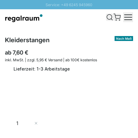
Service: +49 6245 945960
Direkt zum Inhalt
Schnelle Lieferung - Gratis Versand ab 100€
100 Tage Rückgabe
SUNNY SALE: Bis zu 20% Rabatt
Kleiderstangen
Nach Maß
ab
7,60 €
inkl. MwSt. | zzgl. 5,95 € Versand | ab 100€ kostenlos
Lieferzeit: 1-3 Arbeitstage
Menge
In den Warenkorb