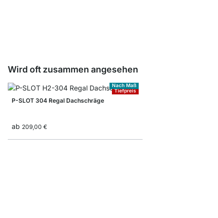
Kleiderstange Endstopf
2,95 €
Wird oft zusammen angesehen
Nach Maß
Tiefpreis
P-SLOT 304 Regal Dachschräge
ab
209,00 €
P-SLOT 350 Waschma
435,00 €