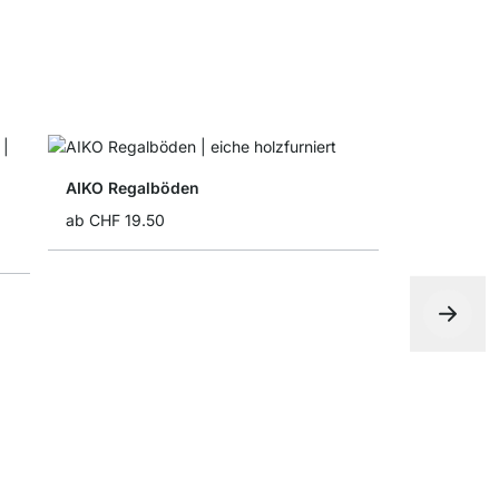
AIKO Regalböden
ab
CHF 19.50
Aufbewahr
ab
CHF 9.