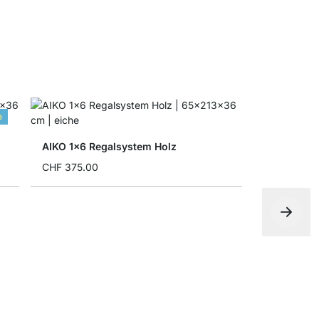
e
AIKO 1x6 Regalsystem Holz
CHF 375.00
AIKO 2x4 S
CHF 455.0