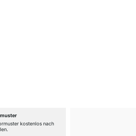
rmuster
ormuster kostenlos nach
len.