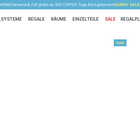
 945960
Versand & Zoll gratis ab 300 CHF
100 Tage Rückgaberecht
SUNNY SALE: 
LSYSTEME
REGALE
RÄUME
EINZELTEILE
SALE
REGALP
Regalsysteme
Regale
Räume
Einzelteile
Sale