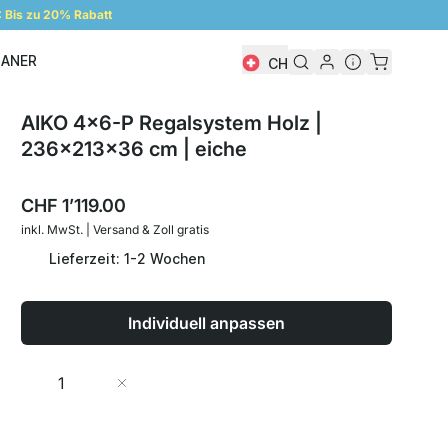
Bis zu 20% Rabatt
LANER
CH
Regalplaner
AIKO 4x6-P Regalsystem Holz |
236x213x36 cm | eiche
CHF 1’119.00
inkl. MwSt. | Versand & Zoll gratis
Lieferzeit: 1-2 Wochen
Individuell anpassen
Menge
In den Warenkorb