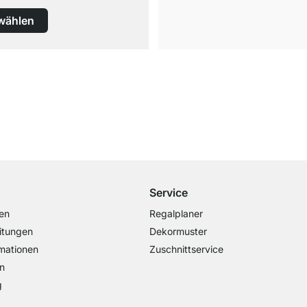
wählen
Versand & Zoll gratis ab 300 CHF
Darunter nur 25 CHF Versand- & Zollpauschale
Service
en
Regalplaner
itungen
Dekormuster
mationen
Zuschnittservice
n
g