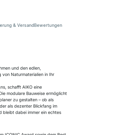
ferung & Versand
Bewertungen
ahmen und den edlen,
von Naturmaterialien in Ihr
gns, schafft AIKO eine
 Die modulare Bauweise ermöglicht
planer zu gestalten – ob als
oder als dezenter Blickfang im
 bleibt dabei immer ein echtes
em ICONIC Award sowie dem Best