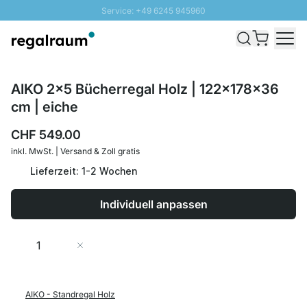
Service: +49 6245 945960
Direkt zum Inhalt
Versand & Zoll gratis ab 300 CHF
100 Tage Rückgaberecht
SUNNY SALE: Bis zu 20% Rabatt
AIKO 2x5 Bücherregal Holz | 122x178x36
cm | eiche
CHF 549.00
inkl. MwSt. | Versand & Zoll gratis
Lieferzeit: 1-2 Wochen
Individuell anpassen
Menge
In den Warenkorb
AIKO - Standregal Holz