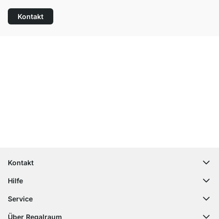
Kontakt
Top Kundenservice
Versand & Zoll gratis ab 300 CHF
100 Tage Rückgaberecht
Kontakt
contact@regalraum.com
Hilfe
+49 6245 945960
(Mo.‑Fr. 8 ‑ 17 Uhr)
Häufige Fragen
Service
Kontaktformular
Montageanleitungen
Regalplaner
Über Regalraum