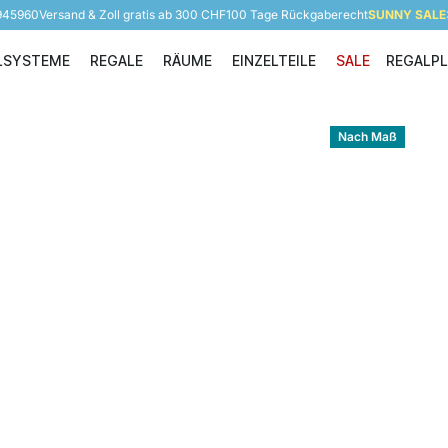
 945960
Versand & Zoll gratis ab 300 CHF
100 Tage Rückgaberecht
SUNNY SALE: 
LSYSTEME
REGALE
RÄUME
EINZELTEILE
SALE
REGALP
Regalsysteme
Regale
Räume
Einzelteile
Nach Maß