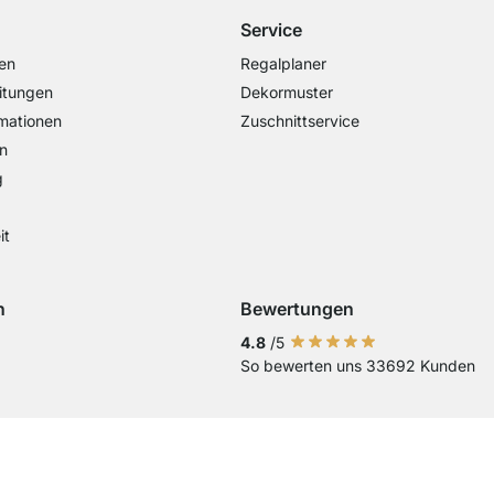
Service
en
Regalplaner
itungen
Dekormuster
mationen
Zuschnittservice
n
g
it
n
Bewertungen
Visa
ng mit Mastercard
Zahlung mit Paypal
Zahlung mit Sofort Kasse
Zahlung mit Vorkasse
4.8
/5
So bewerten uns 33692 Kunden
Current country
Lieferland wechseln
Lieferland wechseln
Lieferland wechseln
Lieferland wechseln
Lieferland wechseln
Lieferland wechseln
Lieferland wechs
Lieferland we
Lieferlan
Lieferländer