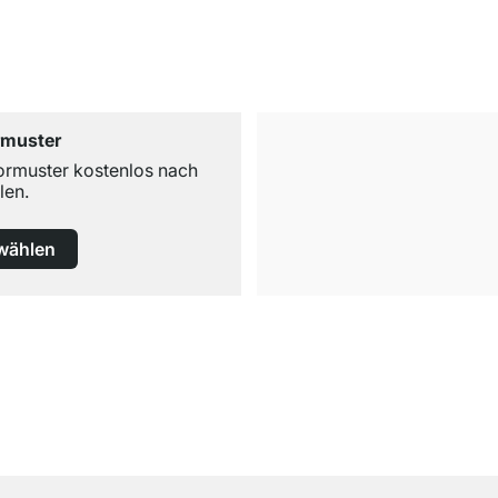
rmuster
ormuster kostenlos nach
len.
wählen
Versand & Zoll gratis ab 300 CHF
Darunter nur 25 CHF Versand- & Zollpauschale