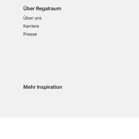
Über Regalraum
Über uns
Karriere
Presse
Mehr Inspiration
Social media Instagram
Social media Facebook
Social media Pinterest
Social media Youtube
eln
chseln
d wechseln