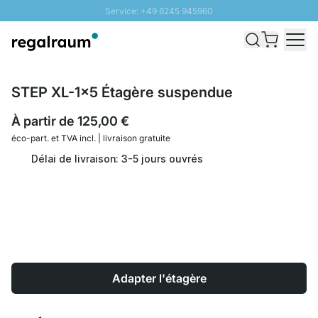
Service: +49 6245 945960
Aller au contenu
Livraison rapide - Livraison gratuite dès 100€
Retour 100 jours
PROMO SOLEIL: Jusqu'à 20% de remise
STEP XL-1x5 Étagère suspendue
À partir de
125,00 €
éco-part. et
TVA incl. | livraison gratuite
Délai de livraison: 3-5 jours ouvrés
Adapter l'étagère
Quantité