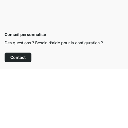
Conseil personnalisé
Des questions ? Besoin d’aide pour la configuration ?
Contact
Service clientèle compétent
Livraison gratuite
Droit de retour de 100 jours