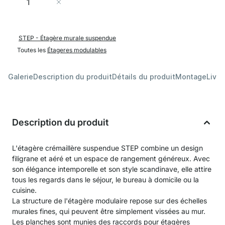
Ajouter au panier
STEP - Étagère murale suspendue
Toutes les
Étageres modulables
Galerie
Description du produit
Détails du produit
Montage
Livra
Description du produit
L'étagère crémaillère suspendue STEP combine un design
filigrane et aéré et un espace de rangement généreux. Avec
son élégance intemporelle et son style scandinave, elle attire
tous les regards dans le séjour, le bureau à domicile ou la
cuisine.
La structure de l'étagère modulaire repose sur des échelles
murales fines, qui peuvent être simplement vissées au mur.
Les planches sont munies des raccords pour étagères