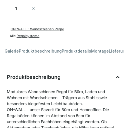
Menge
In den Warenkorb
ON-WALL - Wandschienen Regal
Alle
Regalsysteme
Galerie
Produktbeschreibung
Produktdetails
Montage
Lieferung
Produktbeschreibung
Modulares Wandschienen Regal für Büro, Laden und
Wohnen mit Wandschienen + Trägern aus Stahl sowie
besonders biegefesten Leichtbauböden.
ON-WALL - unser Favorit für Büro und Homeoffice. Die
Regalböden können im Abstand von 5cm für
unterschiedlichen Fachhöhen eingehängt werden. Ob
Aktenordner oder Taschenbücher, die Höhe kann optimal