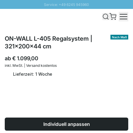
Service: +49 6245 945960
Direkt zum Inhalt
Schnelle Lieferung - Gratis Versand ab 100€
100 Tage Rückgabe
SUNNY SALE: Bis zu 20% Rabatt
ON-WALL L-405 Regalsystem |
Nach Maß
321x200x44 cm
ab
€ 1.099,00
inkl. MwSt. | Versand kostenlos
Lieferzeit: 1 Woche
Individuell anpassen