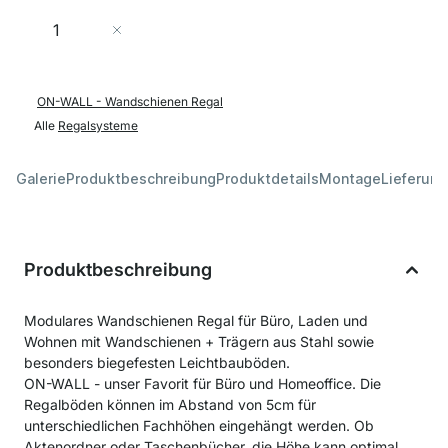
Menge
In den Warenkorb
ON-WALL - Wandschienen Regal
Alle
Regalsysteme
Galerie
Produktbeschreibung
Produktdetails
Montage
Lieferung
Produktbeschreibung
Modulares Wandschienen Regal für Büro, Laden und
Wohnen mit Wandschienen + Trägern aus Stahl sowie
besonders biegefesten Leichtbauböden.
ON-WALL - unser Favorit für Büro und Homeoffice. Die
Regalböden können im Abstand von 5cm für
unterschiedlichen Fachhöhen eingehängt werden. Ob
Aktenordner oder Taschenbücher, die Höhe kann optimal