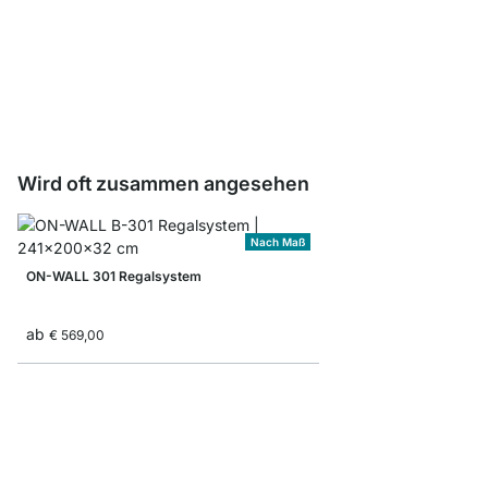
ON-WALL Träger Book 
ab
€ 9,80
Wird oft zusammen angesehen
Nach Maß
ON-WALL 301 Regalsystem
ab
€ 569,00
MAXX 5x6 Bücherreg