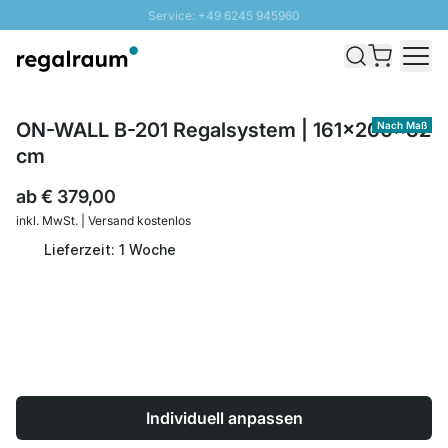
Service: +49 6245 945960
Direkt zum Inhalt
Schnelle Lieferung - Gratis Versand ab 100€
100 Tage Rückgabe
SUNNY SALE: Bis zu 20% Rabatt
ON-WALL B-201 Regalsystem | 161x200x32
Nach Maß
cm
ab
€ 379,00
inkl. MwSt. | Versand kostenlos
Lieferzeit: 1 Woche
Individuell anpassen