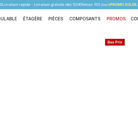
60
Livraison rapide - Livraison gratuite dès 100€
Retour 100 jours
PROMO SOLEIL:
DULABLE
ÉTAGÈRE
PIÈCES
COMPOSANTS
PROMOS
CO
Étagère modulable
Étagère
Pièces
Composants
Bas Prix