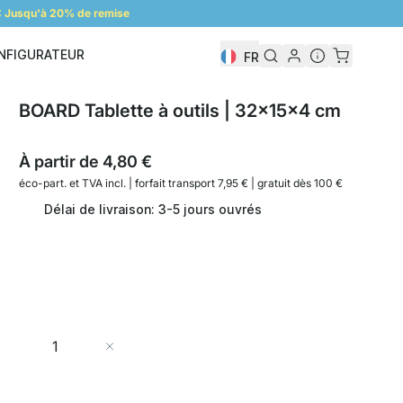
 Jusqu'à 20% de remise
NFIGURATEUR
FR
Configurateur
BOARD Tablette à outils | 32x15x4 cm
À partir de
4,80 €
éco-part. et
TVA incl. | forfait transport 7,95 € | gratuit dès 100 €
Délai de livraison: 3-5 jours ouvrés
Quantité
Ajouter au panier