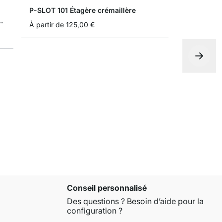
P-SLOT 101 Étagère crémaillère
ble panneau porte outils
À partir de
125,00 €
P-SLOT 301
À partir de
Conseil personnalisé
Des questions ? Besoin d’aide pour la
configuration ?