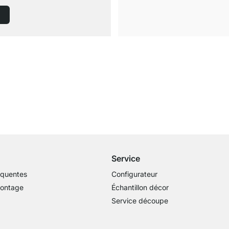
Livraison gratuite
dès 100€ (valeur commande)
Service
équentes
Configurateur
montage
Échantillon décor
Service découpe