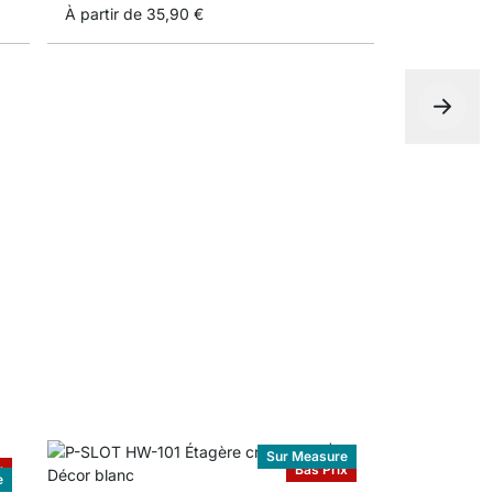
À partir de
35,90 €
405,00 €
Sur Measure
x
Bas Prix
e