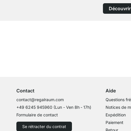
Découvrir
Service clientèle compétent
Conseils d'experts
Contact
Aide
contact@regalraum.com
Questions fr
+49 6245 945960
(Lun - Ven 8h ‑ 17h)
Notices de 
Formulaire de contact
Expédition
Paiement
Se rétracter du contrat
Retour