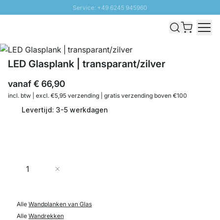
Service: +49 6245 945960
Naar inhoud overslaan
Snelle levering - Gratis verzending vanaf €100
100 daten retourrecht
SUNNY SALE: Tot 20% korting
LED Glasplank | transparant/zilver
vanaf
€ 66,90
incl. btw | excl. €5,95 verzending | gratis verzending boven €100
Levertijd: 3-5 werkdagen
Aantal
In Winkelwagen
Alle
Wandplanken van Glas
Alle
Wandrekken