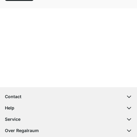
Top klantenservice
Gratis verzending
100 dagen retourrecht
Contact
contact@regalraum.com
Help
+49 6245 945960
(Maan. ‑ Vrij.: 8am ‑ 5pm CET)
FAQ
Service
Contactformulier
Montagehandleidingen
Configurator
Over Regalraum
Leveringsinformatie
Stalen