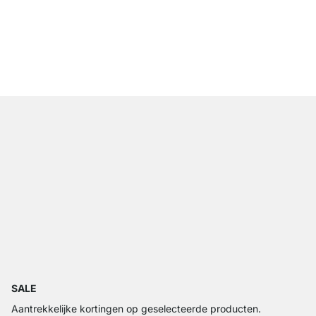
LIUM 3x2 Wandrek W
vanaf
€ 499,00
SALE
Aantrekkelijke kortingen op geselecteerde producten.