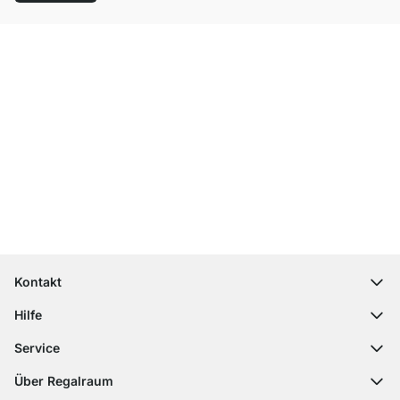
Top Kundenservice
Kostenloser Versand
100 Tage Rückgaberecht
Kontakt
contact@regalraum.com
Hilfe
+49 6245 945960
(Mo.‑Fr. 8 ‑ 17 Uhr)
Häufige Fragen
Service
Kontaktformular
Montageanleitungen
Regalplaner
Über Regalraum
Versandinformationen
Dekormuster