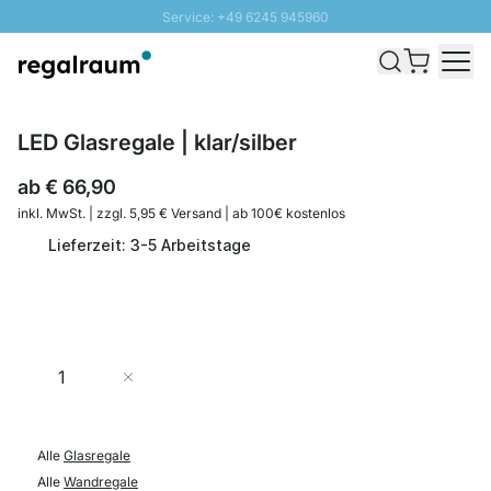
Service: +49 6245 945960
Direkt zum Inhalt
Schnelle Lieferung - Gratis Versand ab 100€
100 Tage Rückgabe
SUNNY SALE: Bis zu 20% Rabatt
LED Glasregale | klar/silber
ab
€ 66,90
inkl. MwSt. | zzgl. 5,95 € Versand | ab 100€ kostenlos
Lieferzeit: 3-5 Arbeitstage
Menge
In den Warenkorb
Alle
Glasregale
Alle
Wandregale