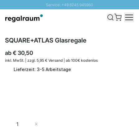
Service: +49 6245 945960
Direkt zum Inhalt
Schnelle Lieferung - Gratis Versand ab 100€
100 Tage Rückgabe
SUNNY SALE: Bis zu 20% Rabatt
SQUARE+ATLAS Glasregale
ab
€ 30,50
inkl. MwSt. | zzgl. 5,95 € Versand | ab 100€ kostenlos
Lieferzeit: 3-5 Arbeitstage
Menge
In den Warenkorb