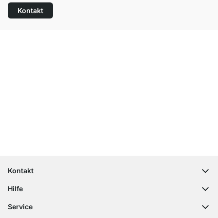
Kontakt
Top Kundenservice
Kostenloser Versand
100 Tage Rückgaberecht
Kontakt
contact@regalraum.com
Hilfe
+49 6245 945960
(Mo.‑Fr. 8 ‑ 17 Uhr)
Häufige Fragen
Service
Kontaktformular
Montageanleitungen