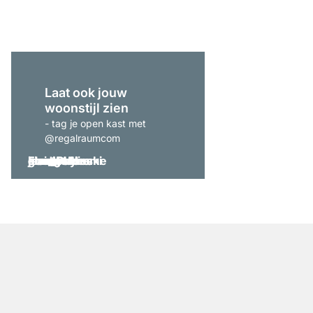
vanaf
€ 479,00
Laat ook jouw
woonstijl zien
- tag je open kast met
@regalraumcom