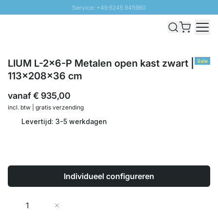
Service: +49 6245 945960
Naar inhoud overslaan
Snelle levering - Gratis verzending vanaf €100
100 daten retourrecht
SUNNY SALE: Tot 20% korting
LIUM L-2x6-P Metalen open kast zwart |
Sale
113x208x36 cm
vanaf
€ 935,00
incl. btw | gratis verzending
Levertijd: 3-5 werkdagen
Individueel configureren
Aantal
In Winkelwagen