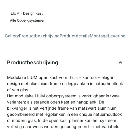
LIUM - Design Kast
Alle
Opbergsystemen
Gallery
Productbeschrijving
Productdetails
Montage
Levering &
Productbeschrijving
Modulaire LIUM open kast voor thuis + kantoor – elegant
design met aluminium frame en legplanken in natuurhoutlook
of van glas.
Het modulaire LIUM opbergsysteem is verkrijgbaar in twee
varianten: als staande open kast en hangplank. De
blikvanger is het verfijnde frame van matzwart aluminium,
gecombineerd met legplanken in een chique natuurhoutlook
of modern glas. In de open kast planner kan het systeem
volledig naar wens worden geconfigureerd – met variabele