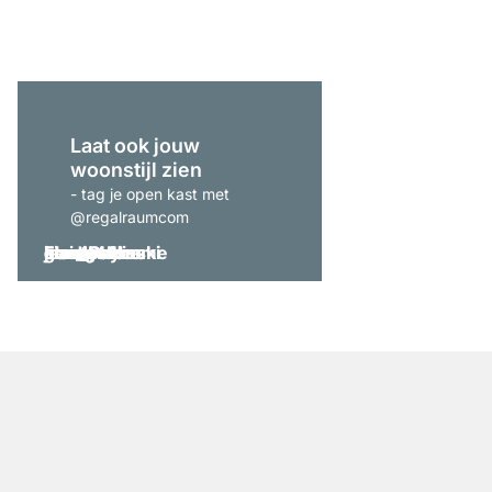
vanaf
€ 379,00
Laat ook jouw
woonstijl zien
- tag je open kast met
@regalraumcom