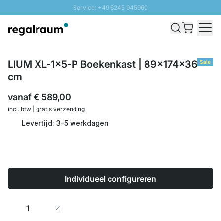
Service: +49 6245 945960
Naar inhoud overslaan
Snelle levering - Gratis verzending vanaf €100
100 daten retourrecht
SUNNY SALE: Tot 20% korting
LIUM XL-1x5-P Boekenkast | 89x174x36
Sale
cm
vanaf
€ 589,00
incl. btw | gratis verzending
Levertijd: 3-5 werkdagen
Individueel configureren
Aantal
In Winkelwagen