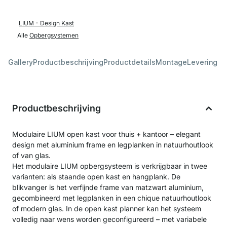
LIUM - Design Kast
Alle
Opbergsystemen
Gallery
Productbeschrijving
Productdetails
Montage
Levering &
Productbeschrijving
Modulaire LIUM open kast voor thuis + kantoor – elegant
design met aluminium frame en legplanken in natuurhoutlook
of van glas.
Het modulaire LIUM opbergsysteem is verkrijgbaar in twee
varianten: als staande open kast en hangplank. De
blikvanger is het verfijnde frame van matzwart aluminium,
gecombineerd met legplanken in een chique natuurhoutlook
of modern glas. In de open kast planner kan het systeem
volledig naar wens worden geconfigureerd – met variabele