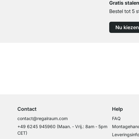
Gratis stale
Bestel tot 5 s
Nu kiezen
Top klantenservice
Professioneel advies van experts
Contact
Help
contact@regalraum.com
FAQ
+49 6245 945960
(Maan. ‑ Vrij.: 8am ‑ 5pm
Montagehand
CET)
Leveringsinf