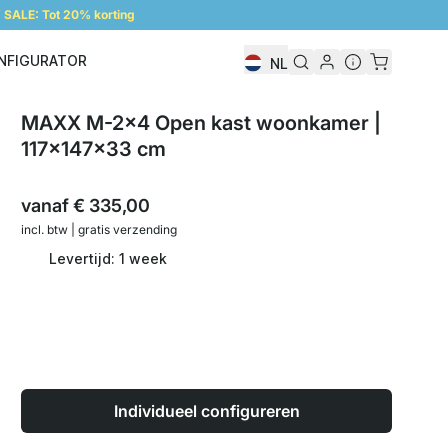
SALE: Tot 20% korting
NFIGURATOR
NL
Configurator
MAXX M-2x4 Open kast woonkamer |
117x147x33 cm
vanaf
€ 335,00
incl. btw | gratis verzending
Levertijd: 1 week
Individueel configureren