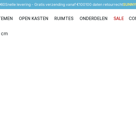
960
Snelle levering - Gratis verzending vanaf €100
100 daten retourrecht
SUNNY 
TEMEN
OPEN KASTEN
RUIMTES
ONDERDELEN
SALE
CO
Opbergsystemen
Open Kasten
Ruimtes
Onderdelen