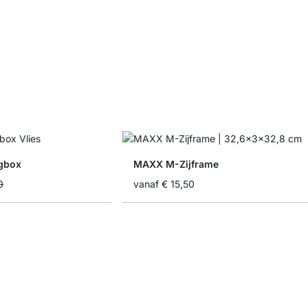
gbox
MAXX M-Zijframe
0
vanaf
€ 15,50