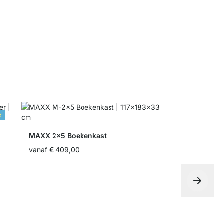
vanaf
€ 32
e
MAXX 2x5 Boekenkast
vanaf
€ 409,00