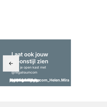
Laat ook jouw
woonstijl zien
- tag je open kast met
@regalraumcom