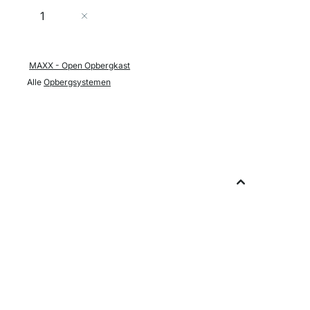
Aantal
In Winkelwagen
MAXX - Open Opbergkast
Alle
Opbergsystemen