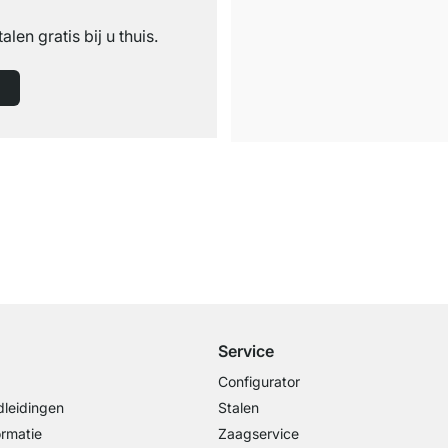
n
talen gratis bij u thuis.
Gratis verzending
vanaf €100 bestelwaarde
Service
Configurator
leidingen
Stalen
ormatie
Zaagservice