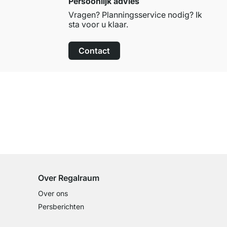
Persoonlijk advies
Vragen? Planningsservice nodig? Ik
sta voor u klaar.
Contact
100 dagen retourrecht
op alle standaardartikelen
Over Regalraum
Over ons
Persberichten