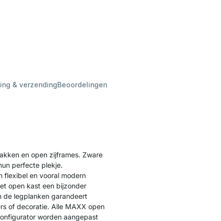
ing & verzending
Beoordelingen
akken en open zijframes. Zware
hun perfecte plekje.
 flexibel en vooral modern
t open kast een bijzonder
van de legplanken garandeert
ers of decoratie. Alle MAXX open
 configurator worden aangepast