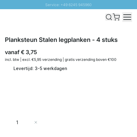
Service: +49 6245 945960
Naar inhoud overslaan
Snelle levering - Gratis verzending vanaf €100
100 daten retourrecht
SUNNY SALE: Tot 20% korting
Planksteun Stalen legplanken - 4 stuks
vanaf
€ 3,75
incl. btw | excl. €5,95 verzending | gratis verzending boven €100
Levertijd: 3-5 werkdagen
Aantal
In Winkelwagen