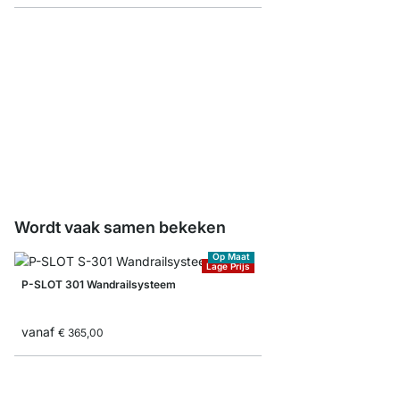
Planksteun Kledingsta
vanaf
€ 5,45
Wordt vaak samen bekeken
Op Maat
Lage Prijs
P-SLOT 301 Wandrailsysteem
vanaf
€ 365,00