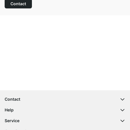
Contact
Top klantenservice
Gratis verzending
100 dagen retourrecht
Contact
contact@regalraum.com
Help
+49 6245 945960
(Maan. ‑ Vrij.: 8am ‑ 5pm CET)
FAQ
Service
Contactformulier
Montagehandleidingen
Configurator