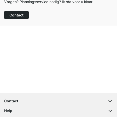
Vragen? Planningsservice nodig? Ik sta voor u klaar.
Contact
Top klantenservice
Gratis verzending
100 dagen retourrecht
Contact
contact@regalraum.com
Help
+49 6245 945960
(Maan. ‑ Vrij.: 8am ‑ 5pm CET)