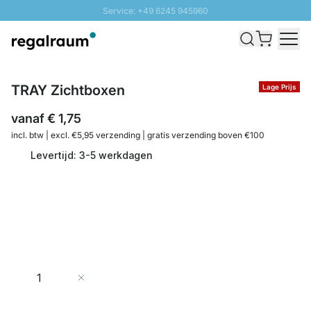
Service: +49 6245 945960
Naar inhoud overslaan
Snelle levering - Gratis verzending vanaf €100
100 daten retourrecht
SUNNY SALE: Tot 20% korting
TRAY Zichtboxen
Lage Prijs
vanaf
€ 1,75
incl. btw | excl. €5,95 verzending | gratis verzending boven €100
Levertijd: 3-5 werkdagen
Aantal
In Winkelwagen