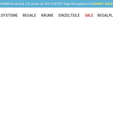
 945960
Versand & Zoll gratis ab 300 CHF
100 Tage Rückgaberecht
SUNNY SALE: 
LSYSTEME
REGALE
RÄUME
EINZELTEILE
SALE
REGALP
Regalsysteme
Regale
Räume
Einzelteile