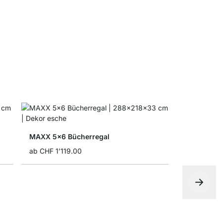
ab
CHF 5.4
MAXX 5x6 Bücherregal
ab
CHF 1’119.00