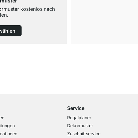
rmuster
ormuster kostenlos nach
len.
wählen
Versand & Zoll gratis ab 300 CHF
Darunter nur 25 CHF Versand- & Zollpauschale
Service
en
Regalplaner
itungen
Dekormuster
mationen
Zuschnittservice