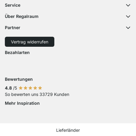
Häufige Fragen
Service
Kontaktformular
Montageanleitungen
Regalplaner
Über Regalraum
Versandinformationen
Dekormuster
Über uns
Zahlungsarten
Partner
Zuschnittservice
Karriere
Rücksendung
Versand mit GLS
Versand mit Schenker
Presse
Vertrag widerrufen
Widerruf
Barrierefreiheit
Bezahlarten
Zahlung mit Visa
Zahlung mit Mastercard
Zahlung mit Paypal
Zahlung mit Sofort Kasse
Zahlung mit Vorkasse
Bewertungen
4.8
/5
So bewerten uns 33729 Kunden
Mehr Inspiration
Social media Instagram
Social media Facebook
Social media Pinterest
Social media Youtube
Lieferländer