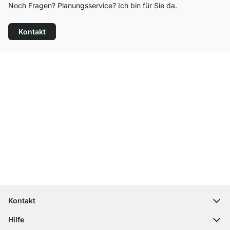
Noch Fragen? Planungsservice? Ich bin für Sie da.
Kontakt
Top Kundenservice
Versand & Zoll gratis ab 300 CHF
100 Tage Rückgaberecht
Kontakt
contact@regalraum.com
Hilfe
+49 6245 945960
(Mo.‑Fr. 8 ‑ 17 Uhr)