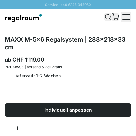
Service: +49 6245 945960
Direkt zum Inhalt
Versand & Zoll gratis ab 300 CHF
100 Tage Rückgaberecht
SUNNY SALE: Bis zu 20% Rabatt
MAXX M-5x6 Regalsystem | 288x218x33
cm
ab
CHF 1’119.00
inkl. MwSt. | Versand & Zoll gratis
Lieferzeit: 1-2 Wochen
Individuell anpassen
Menge
In den Warenkorb