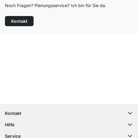
Noch Fragen? Planungsservice? Ich bin für Sie da.
Kontakt
Top Kundenservice
Versand & Zoll gratis ab 300 CHF
100 Tage Rückgaberecht
Kontakt
contact@regalraum.com
Hilfe
+49 6245 945960
(Mo.‑Fr. 8 ‑ 17 Uhr)
Häufige Fragen
Service