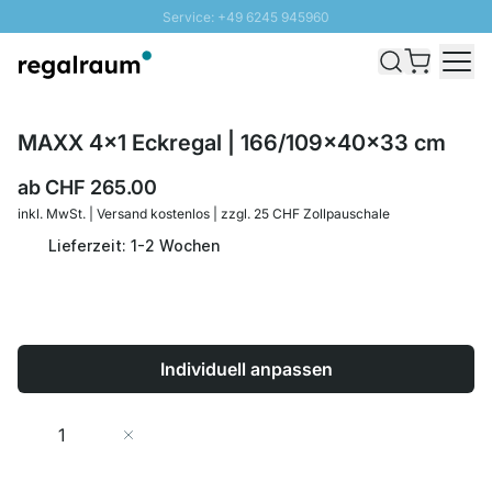
Service: +49 6245 945960
Direkt zum Inhalt
Versand & Zoll gratis ab 300 CHF
100 Tage Rückgaberecht
SUNNY SALE: Bis zu 20% Rabatt
MAXX 4x1 Eckregal | 166/109x40x33 cm
ab
CHF 265.00
inkl. MwSt. | Versand kostenlos | zzgl. 25 CHF Zollpauschale
Lieferzeit: 1-2 Wochen
Individuell anpassen
Menge
In den Warenkorb