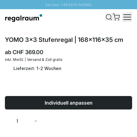
Service: +49 6245 945960
Direkt zum Inhalt
Versand & Zoll gratis ab 300 CHF
100 Tage Rückgaberecht
SUNNY SALE: Bis zu 20% Rabatt
YOMO 3x3 Stufenregal | 168x116x35 cm
ab
CHF 369.00
inkl. MwSt. | Versand & Zoll gratis
Lieferzeit: 1-2 Wochen
Individuell anpassen
Menge
In den Warenkorb