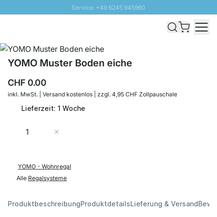
Service: +49 6245 945960
Direkt zum Inhalt
Versand & Zoll gratis ab 300 CHF
100 Tage Rückgaberecht
SUNNY SALE: Bis zu 20% Rabatt
YOMO Muster Boden eiche
CHF 0.00
inkl. MwSt. | Versand kostenlos | zzgl. 4,95 CHF Zollpauschale
Lieferzeit: 1 Woche
Menge
In den Warenkorb
YOMO - Wohnregal
Alle
Regalsysteme
Produktbeschreibung
Produktdetails
Lieferung & Versand
Bewe