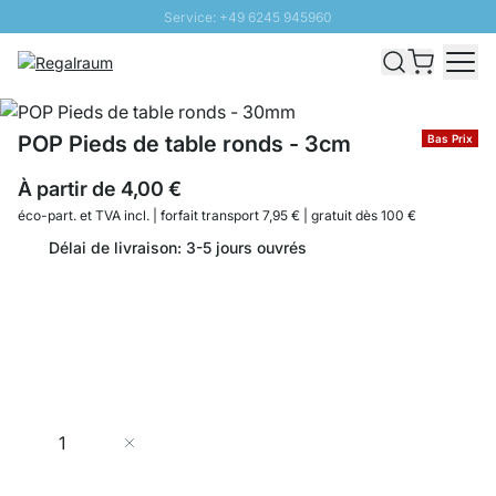
Service: +49 6245 945960
Aller au contenu
Livraison rapide - Livraison gratuite dès 100€
Retour 100 jours
PROMO SOLEIL: Jusqu'à 20% de remise
POP Pieds de table ronds - 3cm
Bas Prix
À partir de
4,00 €
éco-part. et
TVA incl. | forfait transport 7,95 € | gratuit dès 100 €
Délai de livraison: 3-5 jours ouvrés
Quantité
Ajouter au panier