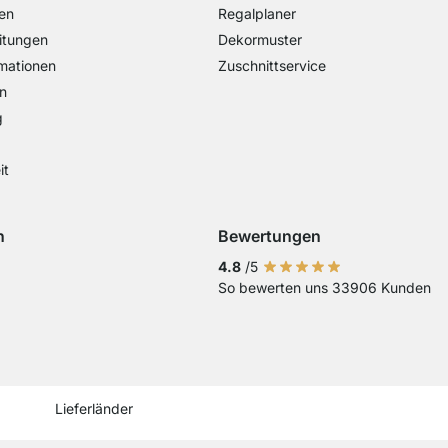
en
Regalplaner
itungen
Dekormuster
mationen
Zuschnittservice
n
g
it
n
Bewertungen
Visa
ng mit Mastercard
Zahlung mit Paypal
Zahlung mit EPS
Zahlung mit Sofort Kasse
4.8
/5
So bewerten uns 33906 Kunden
Vorkasse
Current country
Lieferland wechseln
Lieferland wechseln
Lieferland wechseln
Lieferland wechseln
Lieferland wechseln
Lieferland wechseln
Lieferland wechs
Lieferland we
Lieferlan
Lieferländer