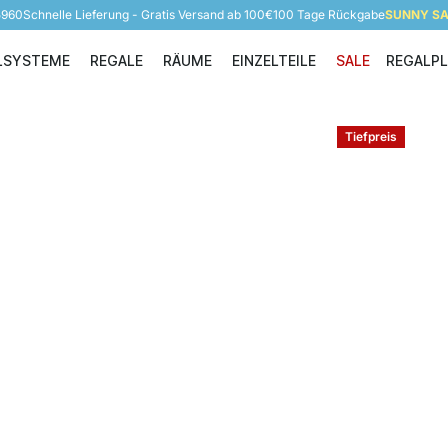
5960
Schnelle Lieferung - Gratis Versand ab 100€
100 Tage Rückgabe
SUNNY SAL
LSYSTEME
REGALE
RÄUME
EINZELTEILE
SALE
REGALP
Regalsysteme
Regale
Räume
Einzelteile
Tiefpreis