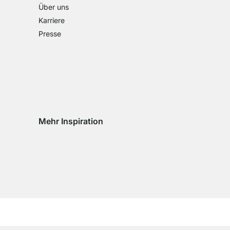
Über uns
Karriere
Presse
Mehr Inspiration
Social media Instagram
Social media Facebook
Social media Pinterest
Social media Youtube
eln
chseln
d wechseln