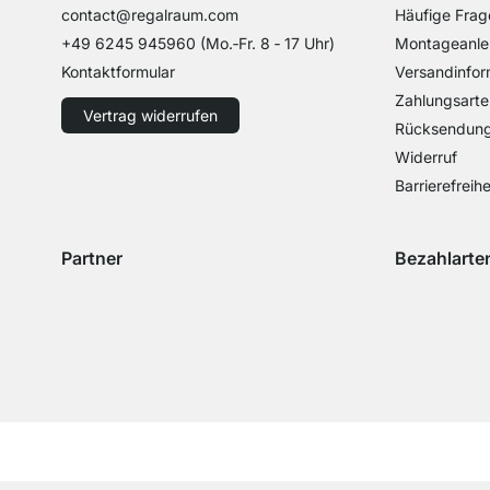
contact@regalraum.com
Häufige Frag
+49 6245 945960
(Mo.‑Fr. 8 ‑ 17 Uhr)
Montageanle
Kontaktformular
Versandinfor
Zahlungsarte
Vertrag widerrufen
Rücksendun
Widerruf
Barrierefreihe
Partner
Bezahlarte
Versand mit GLS
Versand mit Schenker
Zahlung mit 
Zahlu
Zahlung mit 