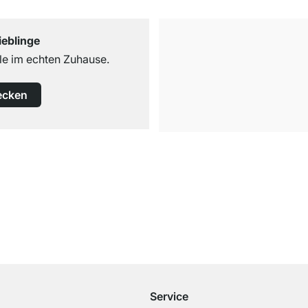
ieblinge
e im echten Zuhause.
ecken
Kostenloser Versand
ab 100€ Bestellwert
Service