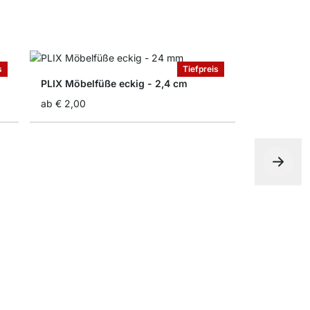
s
Tiefpreis
PLIX Möbelfüße eckig - 2,4 cm
ab
€ 2,00
PASO Möbe
ab
€ 10,50