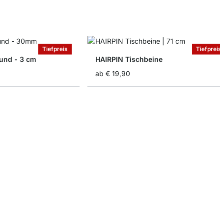
Tiefpreis
Tiefprei
und - 3 cm
HAIRPIN Tischbeine
ab
€ 19,90