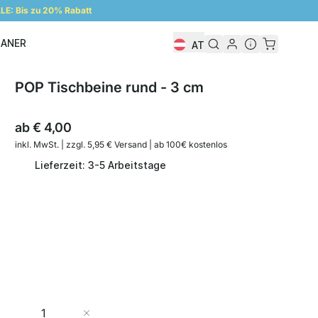
E: Bis zu 20% Rabatt
LANER
AT
Regalplaner
POP Tischbeine rund - 3 cm
ab
€ 4,00
inkl. MwSt. | zzgl. 5,95 € Versand | ab 100€ kostenlos
Lieferzeit: 3-5 Arbeitstage
Menge
In den Warenkorb