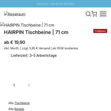
Service: +49 6245 945960
Direkt zum Inhalt
Schnelle Lieferung - Gratis Versand ab 100€
100 Tage Rückgabe
SUNNY SALE: Bis zu 20% Rabatt
HAIRPIN Tischbeine | 71 cm
Tiefpreis
ab
€ 19,90
inkl. MwSt. | zzgl. 5,95 € Versand | ab 100€ kostenlos
Lieferzeit: 3-5 Arbeitstage
Menge
In den Warenkorb
Alle
Tischbeine
Alle
Regale