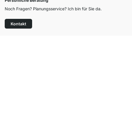
Persönliche Beratung
Noch Fragen? Planungsservice? Ich bin für Sie da.
Kontakt
Top Kundenservice
Kostenloser Versand
100 Tage Rückgaberecht
Kontakt
contact@regalraum.com
Hilfe
+49 6245 945960
(Mo.‑Fr. 8 ‑ 17 Uhr)
Häufige Fragen