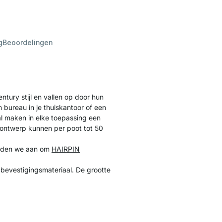
g
Beoordelingen
tury stijl en vallen op door hun
n bureau in je thuiskantoor of een
al maken in elke toepassing een
dontwerp kunnen per poot tot 50
raden we aan om
HAIRPIN
bevestigingsmateriaal. De grootte