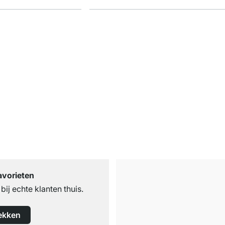
avorieten
ij echte klanten thuis.
ekken