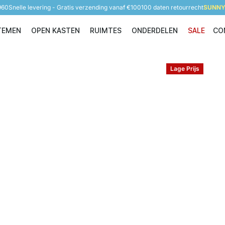
960
Snelle levering - Gratis verzending vanaf €100
100 daten retourrecht
SUNNY 
TEMEN
OPEN KASTEN
RUIMTES
ONDERDELEN
SALE
CO
Opbergsystemen
Open Kasten
Ruimtes
Onderdelen
Lage Prijs