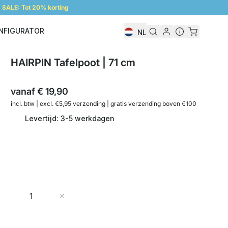
SALE: Tot 20% korting
NFIGURATOR
NL
Configurator
HAIRPIN Tafelpoot | 71 cm
vanaf
€ 19,90
incl. btw | excl. €5,95 verzending | gratis verzending boven €100
Levertijd: 3-5 werkdagen
Aantal
In Winkelwagen