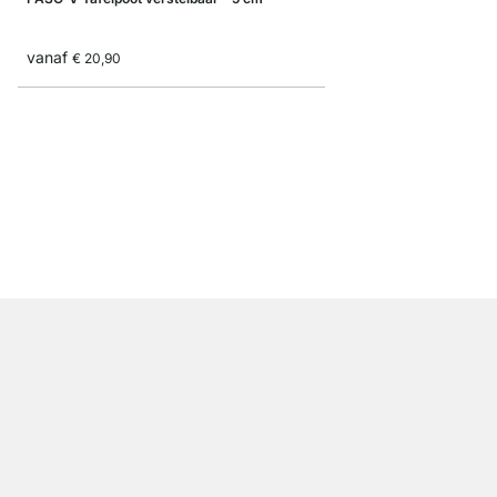
vanaf
€ 20,90
HAIRPIN Meubelpoot
vanaf
€ 10,50