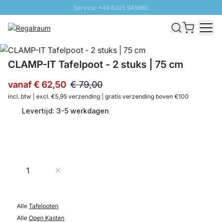
Service: +49 6245 945960
Naar inhoud overslaan
Snelle levering - Gratis verzending vanaf €100
100 daten retourrecht
SUNNY SALE: Tot 20% korting
CLAMP-IT Tafelpoot - 2 stuks | 75 cm
vanaf
€ 62,50
€ 79,00
incl. btw | excl. €5,95 verzending | gratis verzending boven €100
Levertijd: 3-5 werkdagen
Aantal
In Winkelwagen
Alle
Tafelpoten
Alle
Open Kasten