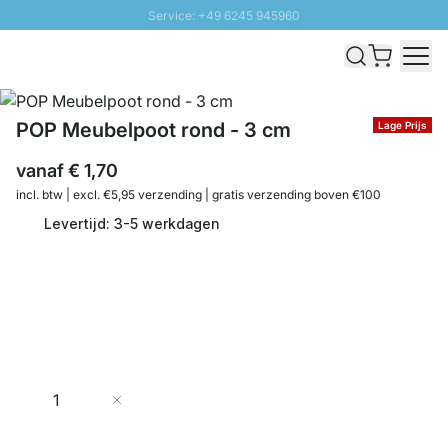
Service: +49 6245 945960
Naar inhoud overslaan
Snelle levering - Gratis verzending vanaf €100
100 daten retourrecht
SUNNY SALE: Tot 20% korting
POP Meubelpoot rond - 3 cm
Lage Prijs
vanaf
€ 1,70
incl. btw | excl. €5,95 verzending | gratis verzending boven €100
Levertijd: 3-5 werkdagen
Aantal
In Winkelwagen