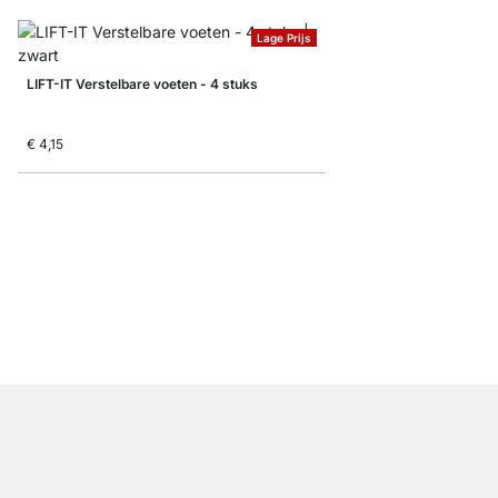
Lage Prijs
LIFT-IT Verstelbare voeten - 4 stuks
€ 4,15
POP Tafelpoot rond - 
vanaf
€ 4,00