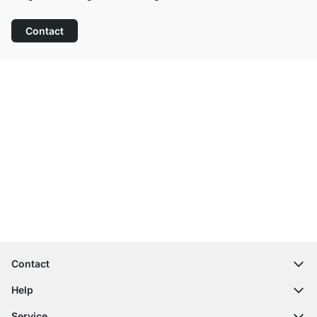
Contact
Top klantenservice
Gratis verzending
100 dagen retourrecht
Contact
contact@regalraum.com
Help
+49 6245 945960
(Maan. ‑ Vrij.: 8am ‑ 5pm CET)
FAQ
Service