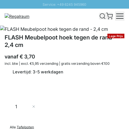
Service: +49 6245 945960
Naar inhoud overslaan
Snelle levering - Gratis verzending vanaf €100
100 daten retourrecht
SUNNY SALE: Tot 20% korting
FLASH Meubelpoot hoek tegen de rand -
Lage Prijs
2,4 cm
vanaf
€ 3,70
incl. btw | excl. €5,95 verzending | gratis verzending boven €100
Levertijd: 3-5 werkdagen
Aantal
In Winkelwagen
Alle
Tafelpoten