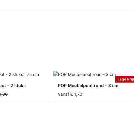
Lage Prij
ot - 2 stuks
POP Meubelpoot rond - 3 cm
9,00
vanaf
€ 1,70