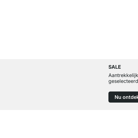
SALE
Aantrekkelij
geselecteerd
Nu ontde