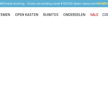
960
Snelle levering - Gratis verzending vanaf €100
100 daten retourrecht
SUNNY 
TEMEN
OPEN KASTEN
RUIMTES
ONDERDELEN
SALE
CO
Opbergsystemen
Open Kasten
Ruimtes
Onderdelen