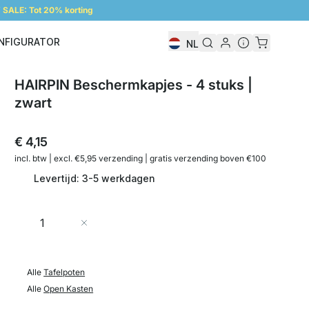
SALE: Tot 20% korting
NFIGURATOR
NL
Configurator
HAIRPIN Beschermkapjes - 4 stuks |
zwart
€ 4,15
incl. btw | excl. €5,95 verzending | gratis verzending boven €100
Levertijd: 3-5 werkdagen
Aantal
In Winkelwagen
Alle
Tafelpoten
Alle
Open Kasten