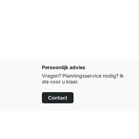
PLIX Tafel
vanaf
€ 6,
Persoonlijk advies
Vragen? Planningsservice nodig? Ik
sta voor u klaar.
Contact